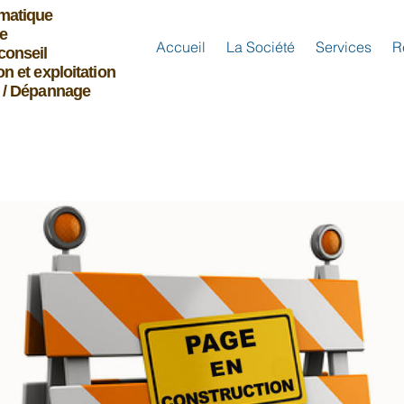
imatique
e
Accueil
La Société
Services
R
conseil
on et exploitation
n / Dépannage