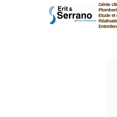
Génie cl
Plomberi
Etude et 
Réalisati
Entretie