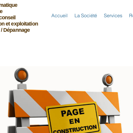
imatique
e
Accueil
La Société
Services
R
conseil
on et exploitation
n / Dépannage