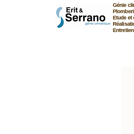
Génie cl
Plomberi
Etude et 
Réalisati
Entretie